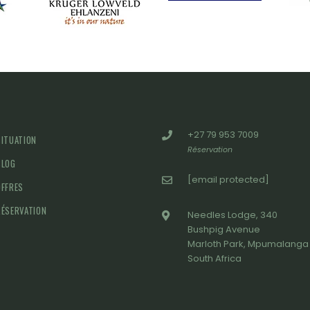
+27 79 953 7009
SITUATION
Réservation
BLOG
[email protected]
OFFRES
RÉSERVATION
Needles Lodge, 340
Bushpig Avenue
Marloth Park, Mpumalanga
South Africa