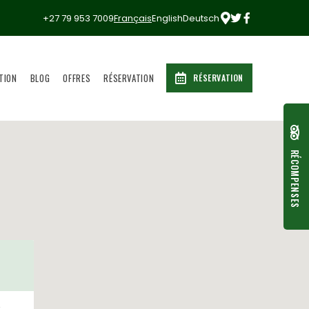
+27 79 953 7009
Français
English
Deutsch
TION
BLOG
OFFRES
RÉSERVATION
RÉSERVATION
RÉCOMPENSES
,