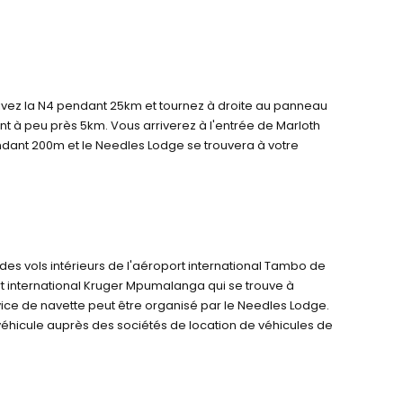
uivez la N4 pendant 25km et tournez à droite au panneau
t à peu près 5km. Vous arriverez à l'entrée de Marloth
endant 200m et le Needles Lodge se trouvera à votre
 a des vols intérieurs de l'aéroport international Tambo de
 international Kruger Mpumalanga qui se trouve à
vice de navette peut être organisé par le Needles Lodge.
véhicule auprès des sociétés de location de véhicules de