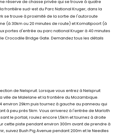
ne réserve de chasse privée qui se trouve à quatre
 frontière sud-est du Parc National Kruger, dans la
se trouve à proximité de la sortie de l'autoroute
lane (à 30km ou 20 minutes de route) et Komatipoort (à
deux portes d'entrée au parc national Kruger à 40 minutes
t le Crocodile Bridge Gate. Demandez tous les détails
ection de Nelspruit. Lorsque vous entrez à Nelspruit
la ville de Malelane et la frontière du Mozambique.
N4 environ 29km puis tournez à gauche au panneau qui
nt à peu près 5km. Vous arriverez à l'entrée de Marloth
sant le portail, roulez encore 1,5km et tournez à droite
ur cette piste pendant environ 300m avant de prendre à
nir, suivez Bush Pig Avenue pendant 200m et le Needles